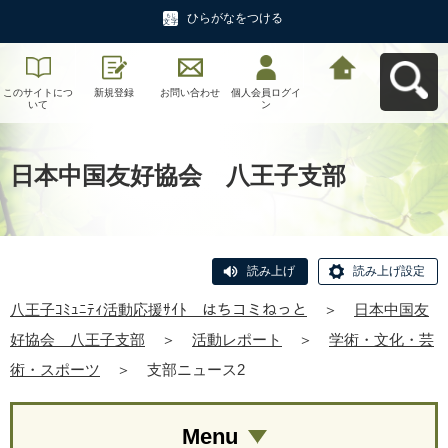
ひらがなをつける
このサイトにつ
新規登録
お問い合わせ
個人会員ログイ
八王子ｺﾐｭﾆﾃｨ活
いて
ン
動応援ｻｲﾄ はち
コミねっとへ戻
る
日本中国友好協会 八王子支部
読み上げ
読み上げ設定
八王子ｺﾐｭﾆﾃｨ活動応援ｻｲﾄ はちコミねっと
＞
日本中国友
好協会 八王子支部
＞
活動レポート
＞
学術・文化・芸
術・スポーツ
＞
支部ニュース2
Menu