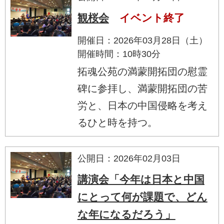
観桜会
イベント終了
開催日：2026年03月28日（土）
開催時間：10時30分
拓魂公苑の満蒙開拓団の慰霊
碑に参拝し、満蒙開拓団の苦
労と、日本の中国侵略を考え
るひと時を持つ。
公開日：2026年02月03日
講演会「今年は日本と中国
にとって何が課題で、どん
な年になるだろう」