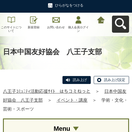
ひらがなをつける
このサイトにつ
新規登録
お問い合わせ
個人会員ログイ
八王子ｺﾐｭﾆﾃｨ活
いて
ン
動応援ｻｲﾄ はち
コミねっとへ戻
る
日本中国友好協会 八王子支部
読み上げ
読み上げ設定
八王子ｺﾐｭﾆﾃｨ活動応援ｻｲﾄ はちコミねっと
＞
日本中国友
好協会 八王子支部
＞
イベント・講座
＞
学術・文化・
芸術・スポーツ
Menu