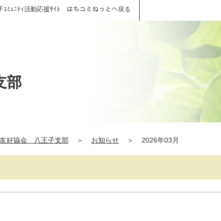
子ｺﾐｭﾆﾃｨ活動応援ｻｲﾄ はちコミねっとへ戻る
支部
友好協会 八王子支部
＞
お知らせ
＞
2026年03月
内