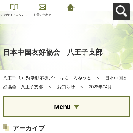
このサイトについて
お問い合わせ
八王子ｺﾐｭﾆﾃｨ活動応
援ｻｲﾄ はちコミねっ
とへ戻る
日本中国友好協会 八王子支部
八王子ｺﾐｭﾆﾃｨ活動応援ｻｲﾄ はちコミねっと
＞
日本中国友
好協会 八王子支部
＞
お知らせ
＞
2026年04月
Menu
アーカイブ