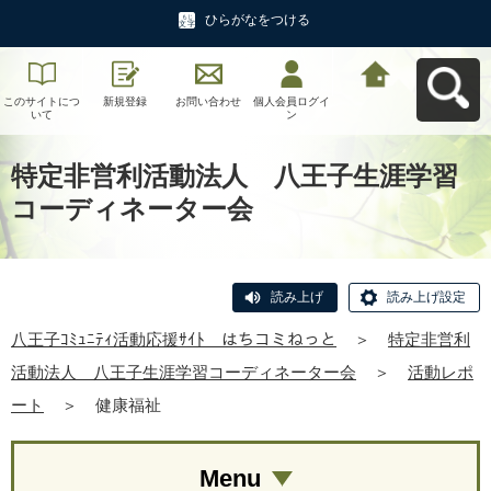
ひらがなをつける
このサイトにつ
新規登録
お問い合わせ
個人会員ログイ
八王子ｺﾐｭﾆﾃｨ活
いて
ン
動応援ｻｲﾄ はち
コミねっとへ戻
る
特定非営利活動法人 八王子生涯学習
コーディネーター会
読み上げ
読み上げ設定
八王子ｺﾐｭﾆﾃｨ活動応援ｻｲﾄ はちコミねっと
＞
特定非営利
活動法人 八王子生涯学習コーディネーター会
＞
活動レポ
ート
＞
健康福祉
Menu