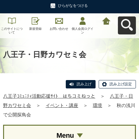
ひらがなをつける
このサイトにつ
新規登録
お問い合わせ
個人会員ログイ
八王子ｺﾐｭﾆﾃｨ活
いて
ン
動応援ｻｲﾄ はち
コミねっとへ戻
る
八王子・日野カワセミ会
読み上げ
読み上げ設定
八王子ｺﾐｭﾆﾃｨ活動応援ｻｲﾄ はちコミねっと
＞
八王子・日
野カワセミ会
＞
イベント・講座
＞
環境
＞
秋の浅川
で公開探鳥会
Menu