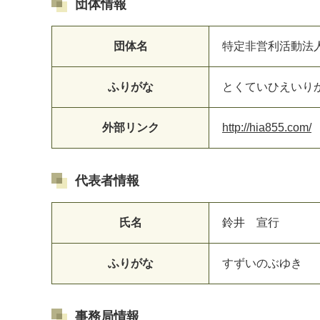
団体情報
団体名
特定非営利活動法
ふりがな
とくていひえいり
マイメディア検索
外部リンク
http://hia855.com/
代表者情報
氏名
鈴井 宣行
ふりがな
すずいのぶゆき
事務局情報