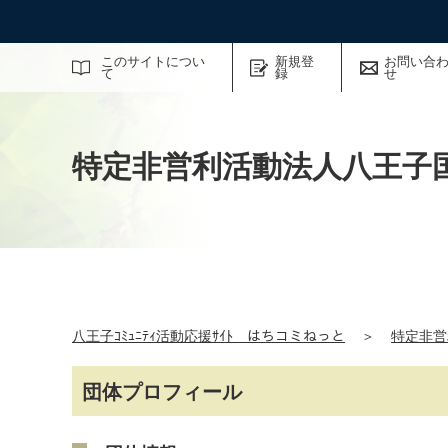
サイト内検索
このサイトについ
新規登
お問い合
て
録
せ
特定非営利活動法人八王子
八王子ｺﾐｭﾆﾃｨ活動応援ｻｲﾄ はちコミねっと
＞
特定非営
団体プロフィール