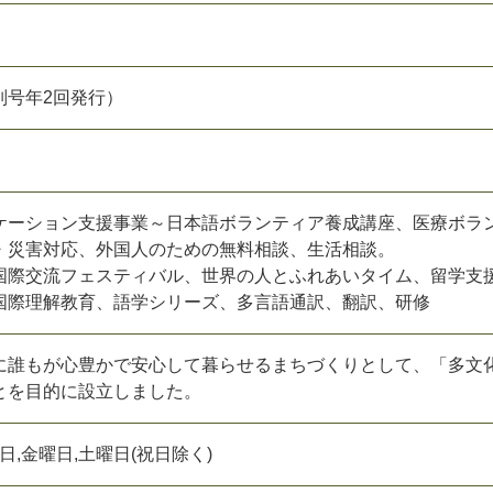
別号年2回発行）
ケーション支援事業～日本語ボランティア養成講座、医療ボラ
・災害対応、外国人のための無料相談、生活相談。
国際交流フェスティバル、世界の人とふれあいタイム、留学支
国際理解教育、語学シリーズ、多言語通訳、翻訳、研修
に誰もが心豊かで安心して暮らせるまちづくりとして、「多文
とを目的に設立しました。
日,金曜日,土曜日(祝日除く)