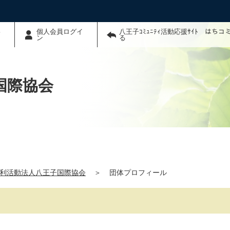
わ
個人会員ログイ
八王子ｺﾐｭﾆﾃｨ活動応援ｻｲﾄ はち
ン
る
国際協会
利活動法人八王子国際協会
＞
団体プロフィール