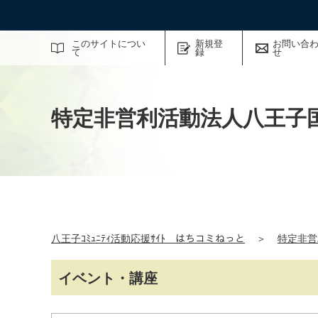
サイト内検索
このサイトについ
新規登
お問い合
て
録
せ
特定非営利活動法人八王子
八王子ｺﾐｭﾆﾃｨ活動応援ｻｲﾄ はちコミねっと
＞
特定非営
イベント・講座