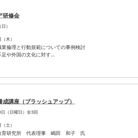
ア研修会
（日）
7日（木）
職業倫理と行動規範についての事例検討
足や外国の文化に対す...
養成講座（ブラッシュアップ）
20日（日曜日）全3回
2日（土）
教育研究所 代表理事 嶋田 和子 氏