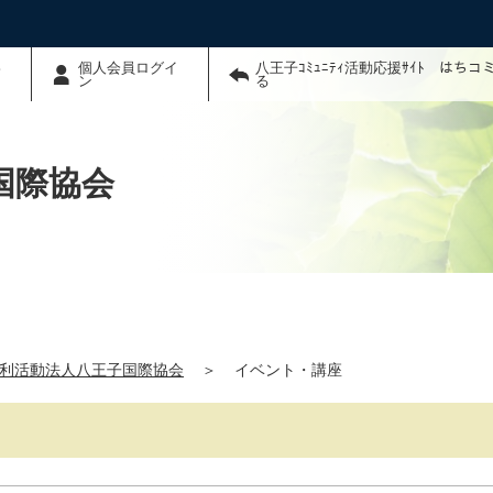
わ
個人会員ログイ
八王子ｺﾐｭﾆﾃｨ活動応援ｻｲﾄ はち
ン
る
国際協会
利活動法人八王子国際協会
＞
イベント・講座