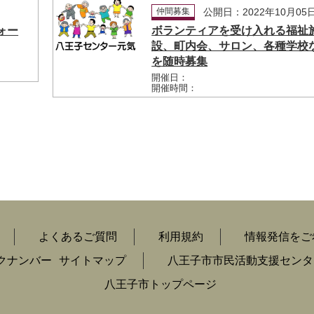
日
仲間募集
公開日：2022年10月05
ォー
ボランティアを受け入れる福祉
設、町内会、サロン、各種学校
を随時募集
開催日：
開催時間：
よくあるご質問
利用規約
情報発信をご
クナンバー
サイトマップ
八王子市市民活動支援センタ
八王子市トップページ