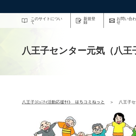
サイト内検索
このサイトについ
新規登
お問い合
て
録
せ
八王子センター元気（八王
八王子ｺﾐｭﾆﾃｨ活動応援ｻｲﾄ はちコミねっと
＞
八王子セ