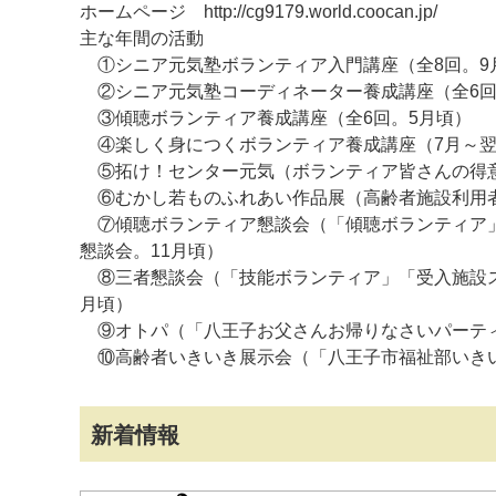
ホームページ http://cg9179.world.coocan.jp/
主な年間の活動
①シニア元気塾ボランティア入門講座（全8回。9
②シニア元気塾コーディネーター養成講座（全6回
③傾聴ボランティア養成講座（全6回。5月頃）
④楽しく身につくボランティア養成講座（7月～翌年
⑤拓け！センター元気（ボランティア皆さんの得意
⑥むかし若ものふれあい作品展（高齢者施設利用者
⑦傾聴ボランティア懇談会（「傾聴ボランティア」
懇談会。11月頃）
⑧三者懇談会（「技能ボランティア」「受入施設ス
月頃）
⑨オトパ（「八王子お父さんお帰りなさいパーテ
⑩高齢者いきいき展示会（「八王子市福祉部いき
新着情報