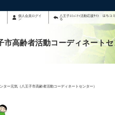
わ
個人会員ログイ
八王子ｺﾐｭﾆﾃｨ活動応援ｻｲﾄ はち
ン
る
子市高齢者活動コーディネートセ
ンター元気（八王子市高齢者活動コーディネートセンター）