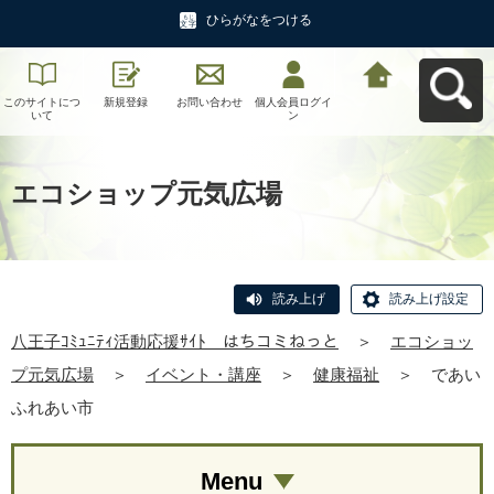
ひらがなをつける
このサイトにつ
新規登録
お問い合わせ
個人会員ログイ
八王子ｺﾐｭﾆﾃｨ活
いて
ン
動応援ｻｲﾄ はち
コミねっとへ戻
る
エコショップ元気広場
読み上げ
読み上げ設定
八王子ｺﾐｭﾆﾃｨ活動応援ｻｲﾄ はちコミねっと
＞
エコショッ
プ元気広場
＞
イベント・講座
＞
健康福祉
＞
であい
ふれあい市
Menu