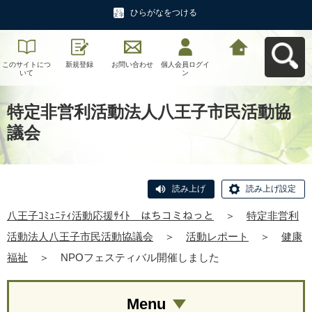
ひらがなをつける
このサイトにつ
新規登録
お問い合わせ
個人会員ログイ
八王子ｺﾐｭﾆﾃｨ活
いて
ン
動応援ｻｲﾄ はち
コミねっとへ戻
る
特定非営利活動法人八王子市民活動協
議会
読み上げ
読み上げ設定
八王子ｺﾐｭﾆﾃｨ活動応援ｻｲﾄ はちコミねっと
＞
特定非営利
活動法人八王子市民活動協議会
＞
活動レポート
＞
健康
福祉
＞
NPOフェスティバル開催しました
Menu