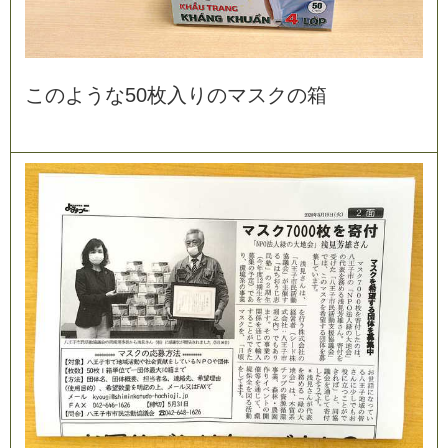
こ
の
よ
う
な
5
0
枚
入
り
の
マ
ス
ク
の
箱