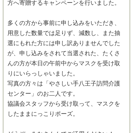
方
へ
寄
贈
す
る
キ
ャ
ン
ペ
ー
ン
を
行
い
ま
し
た
。
多
く
の
方
か
ら
事
前
に
申
し
込
み
を
い
た
だ
き
、
用
意
し
た
数
量
で
は
足
り
ず
、
減
数
し
、
ま
た
抽
選
に
も
れ
た
方
に
は
申
し
訳
あ
り
ま
せ
ん
で
し
た
が
、
申
し
込
み
を
さ
れ
て
当
選
さ
れ
た
、
た
く
さ
ん
の
方
が
本
日
の
午
前
中
か
ら
マ
ス
ク
を
受
け
取
り
に
い
ら
っ
し
ゃ
い
ま
し
た
。
写
真
の
方
々
は
「
や
さ
し
い
手
八
王
子
訪
問
介
護
セ
ン
タ
ー
」
の
お
二
人
で
す
。
協
議
会
ス
タ
ッ
フ
か
ら
受
け
取
っ
て
、
マ
ス
ク
を
し
た
ま
ま
に
っ
こ
り
ポ
ー
ズ
。