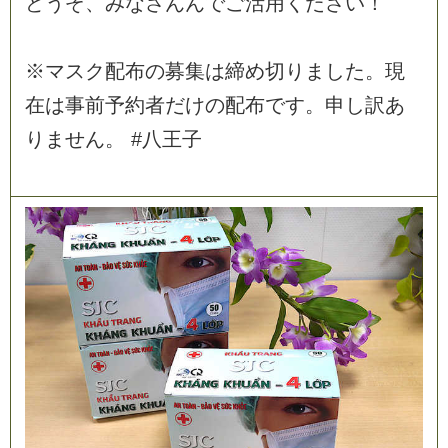
ど
う
ぞ
、
み
な
さ
ん
ん
で
ご
活
用
く
だ
さ
い
！
※
マ
ス
ク
配
布
の
募
集
は
締
め
切
り
ま
し
た
。
現
在
は
事
前
予
約
者
だ
け
の
配
布
で
す
。
申
し
訳
あ
り
ま
せ
ん
。
#
八
王
子