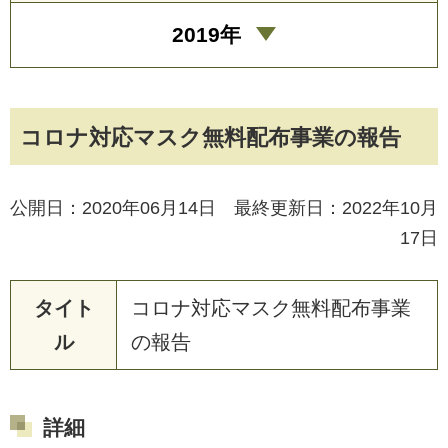
2019年
コロナ対応マスク無料配布事業の報告
公開日：2020年06月14日 最終更新日：2022年10月
17日
タイト
コ
ロ
ナ
対
応
マ
ス
ク
無
料
配
布
事
業
ル
の
報
告
詳細