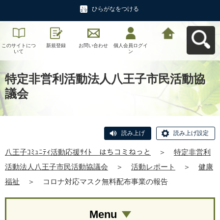
ひらがなをつける
このサイトにつ
新規登録
お問い合わせ
個人会員ログイ
八王子ｺﾐｭﾆﾃｨ活
いて
ン
動応援ｻｲﾄ はち
コミねっとへ戻
る
特定非営利活動法人八王子市民活動協
議会
読み上げ
読み上げ設定
八王子ｺﾐｭﾆﾃｨ活動応援ｻｲﾄ はちコミねっと
＞
特定非営利
活動法人八王子市民活動協議会
＞
活動レポート
＞
健康
福祉
＞
コロナ対応マスク無料配布事業の報告
Menu