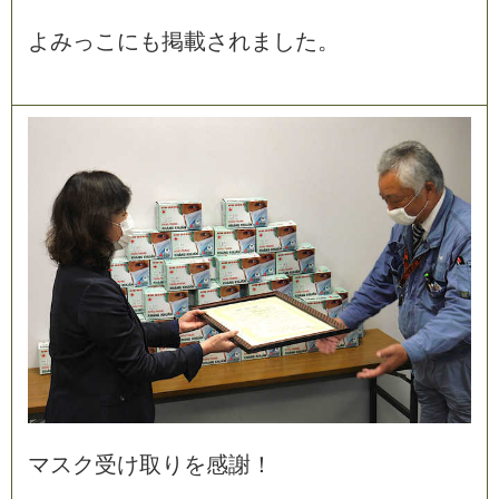
よ
み
っ
こ
に
も
掲
載
さ
れ
ま
し
た
。
マ
ス
ク
受
け
取
り
を
感
謝
！