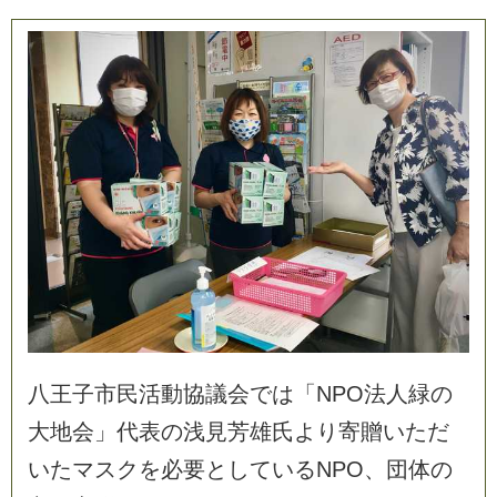
八
王
子
市
民
活
動
協
議
会
で
は
「
N
P
O
法
人
緑
の
大
地
会
」
代
表
の
浅
見
芳
雄
氏
よ
り
寄
贈
い
た
だ
い
た
マ
ス
ク
を
必
要
と
し
て
い
る
N
P
O
、
団
体
の