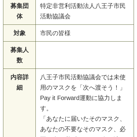
募集団
特定非営利活動法人八王子市民
体
活動協議会
対象
市
民
の
皆
様
募集人
数
内容詳
八
王
子
市
民
活
動
協
議
会
で
は
未
使
細
用
の
マ
ス
ク
を
「
次
へ
渡
そ
う
！
」
P
a
y
i
t
F
o
r
w
a
r
d
運
動
に
協
力
し
ま
す
。
「
あ
な
た
に
届
い
た
そ
の
マ
ス
ク
、
あ
な
た
の
不
要
な
そ
の
マ
ス
ク
、
必