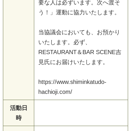
要
な
人
は
必
ず
い
ま
す
。
次
へ
渡
そ
う
！
」
運
動
に
協
力
い
た
し
ま
す
。
当
協
議
会
に
お
い
て
も
、
お
預
か
り
い
た
し
ま
す
。
必
ず
、
R
E
S
T
A
U
R
A
N
T
＆
B
A
R
S
C
E
N
E
吉
見
氏
に
お
届
け
い
た
し
ま
す
。
h
t
t
p
s
:
/
/
w
w
w
.
s
h
i
m
i
n
k
a
t
u
d
o
-
h
a
c
h
i
o
j
i
.
c
o
m
/
活動日
時