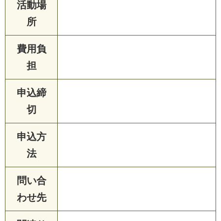
活動場
所
費用負
担
申込締
切
申込方
法
問い合
わせ先