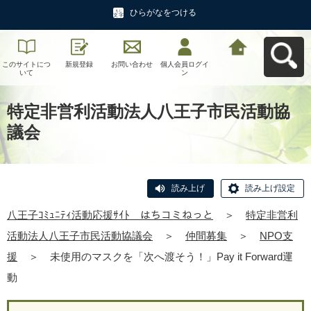
ひらがなをつける
このサイトにつ
新規登録
お問い合わせ
個人会員ログイ
八王子ｺﾐｭﾆﾃｨ活
いて
ン
動応援ｻｲﾄ はち
コミねっとへ戻
る
特定非営利活動法人八王子市民活動協
議会
読み上げ
読み上げ設定
八王子ｺﾐｭﾆﾃｨ活動応援ｻｲﾄ はちコミねっと
＞
特定非営利
活動法人八王子市民活動協議会
＞
仲間募集
＞
NPO支
援
＞
未使用のマスクを「次へ渡そう！」Pay it Forward運
動