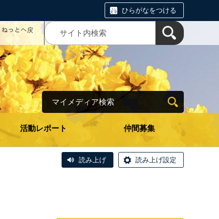
ひらがなをつける
コミねっとへ戻
マイメディア検索
活動レポート
仲間募集
読み上げ
読み上げ設定