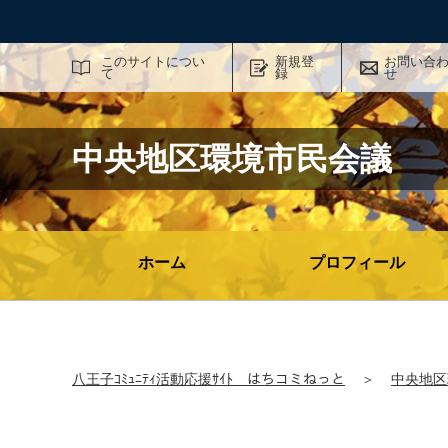
サイト内検索
このサイトについ
新規登
お問い合
て
録
せ
中央地区環境市民会議
ホーム
プロフィール
八王子ｺﾐｭﾆﾃｨ活動応援ｻｲﾄ はちコミねっと
＞
中央地区