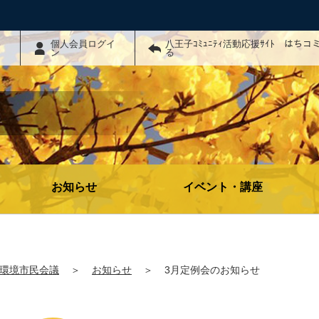
わ
個人会員ログイ
八王子ｺﾐｭﾆﾃｨ活動応援ｻｲﾄ はち
ン
る
お知らせ
イベント・講座
環境市民会議
＞
お知らせ
＞
3月定例会のお知らせ