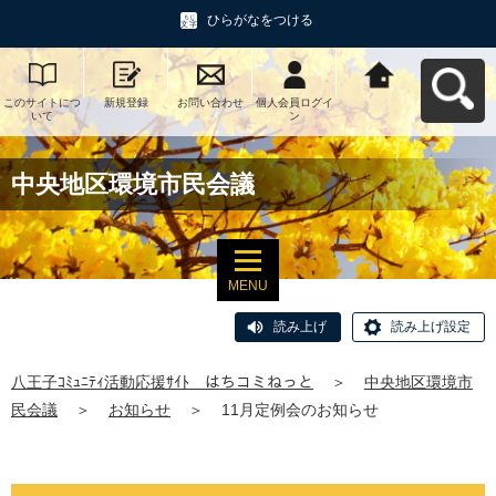
ひらがなをつける
このサイトにつ
新規登録
お問い合わせ
個人会員ログイ
八王子ｺﾐｭﾆﾃｨ活
いて
ン
動応援ｻｲﾄ はち
コミねっとへ戻
る
中央地区環境市民会議
MENU
読み上げ
読み上げ設定
八王子ｺﾐｭﾆﾃｨ活動応援ｻｲﾄ はちコミねっと
＞
中央地区環境市
民会議
＞
お知らせ
＞
11月定例会のお知らせ