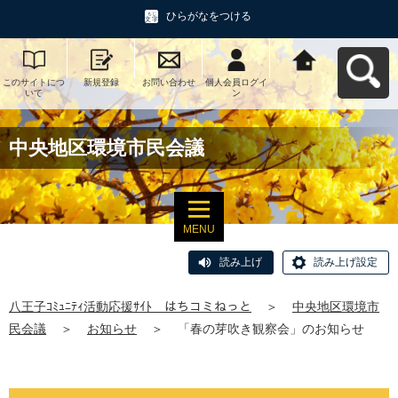
ひらがなをつける
このサイトにつ
新規登録
お問い合わせ
個人会員ログイ
八王子ｺﾐｭﾆﾃｨ活
いて
ン
動応援ｻｲﾄ はち
コミねっとへ戻
る
中央地区環境市民会議
MENU
読み上げ
読み上げ設定
八王子ｺﾐｭﾆﾃｨ活動応援ｻｲﾄ はちコミねっと
＞
中央地区環境市
民会議
＞
お知らせ
＞
「春の芽吹き観察会」のお知らせ