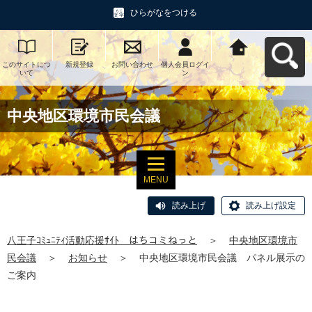
ひらがなをつける
このサイトにつ
新規登録
お問い合わせ
個人会員ログイ
八王子ｺﾐｭﾆﾃｨ活
いて
ン
動応援ｻｲﾄ はち
コミねっとへ戻
る
中央地区環境市民会議
MENU
読み上げ
読み上げ設定
八王子ｺﾐｭﾆﾃｨ活動応援ｻｲﾄ はちコミねっと
＞
中央地区環境市
民会議
＞
お知らせ
＞
中央地区環境市民会議 パネル展示の
ご案内