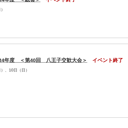
日）
★ R4年度 ＜第40回 八王子交歓大会＞
イベント終了
日）、10日（日）