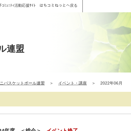
子ｺﾐｭﾆﾃｨ活動応援ｻｲﾄ はちコミねっとへ戻る
ル連盟
ニバスケットボール連盟
＞
イベント・講座
＞
2022年06月
 R4年度 ＜総会＞
イベント終了