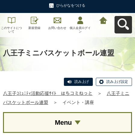
ひらがなをつける
このサイトにつ
新規登録
お問い合わせ
個人会員ログイ
八王子ｺﾐｭﾆﾃｨ活
いて
ン
動応援ｻｲﾄ はち
コミねっとへ戻
る
八王子ミニバスケットボール連盟
読み上げ
読み上げ設定
八王子ｺﾐｭﾆﾃｨ活動応援ｻｲﾄ はちコミねっと
＞
八王子ミニ
バスケットボール連盟
＞
イベント・講座
Menu