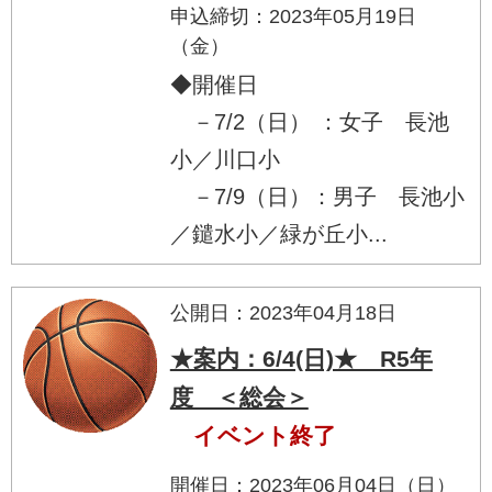
申込締切：2023年05月19日
（金）
◆開催日
－7/2（日） ：女子 長池
小／川口小
－7/9（日）：男子 長池小
／鑓水小／緑が丘小...
公開日：2023年04月18日
★案内：6/4(日)★ R5年
度 ＜総会＞
イベント終了
開催日：2023年06月04日（日）