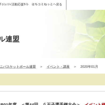
子ｺﾐｭﾆﾃｨ活動応援ｻｲﾄ はちコミねっとへ戻る
ル連盟
ニバスケットボール連盟
＞
イベント・講座
＞
2020年01月
6★ R01年度 ＜第44回 八王子選手権大会＞
イベント