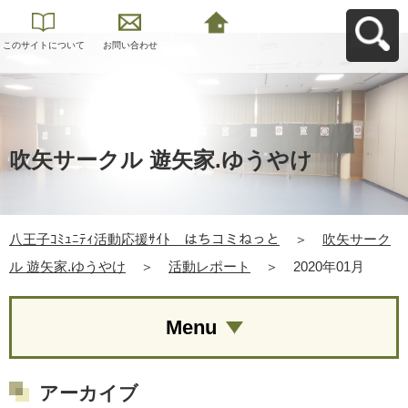
このサイトについて
お問い合わせ
八王子ｺﾐｭﾆﾃｨ活動応
援ｻｲﾄ はちコミねっ
とへ戻る
吹矢サークル 遊矢家.ゆうやけ
八王子ｺﾐｭﾆﾃｨ活動応援ｻｲﾄ はちコミねっと
＞
吹矢サーク
ル 遊矢家.ゆうやけ
＞
活動レポート
＞
2020年01月
Menu
アーカイブ