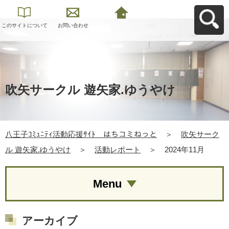
このサイトについて
お問い合わせ
八王子ｺﾐｭﾆﾃｨ活動応
援ｻｲﾄ はちコミねっ
とへ戻る
吹矢サークル 遊矢家.ゆうやけ
八王子ｺﾐｭﾆﾃｨ活動応援ｻｲﾄ はちコミねっと
＞
吹矢サーク
ル 遊矢家.ゆうやけ
＞
活動レポート
＞
2024年11月
Menu
アーカイブ