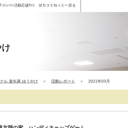
子ｺﾐｭﾆﾃｨ活動応援ｻｲﾄ はちコミねっとへ戻る
やけ
クル 遊矢家.ゆうやけ
＞
活動レポート
＞
2021年03月
恩方憩の家 ハンディキャップゲーム