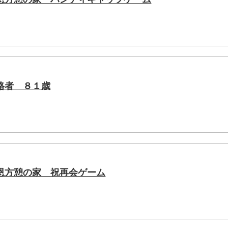
格者 ８１歳
恩方憩の家 祝再会ゲーム