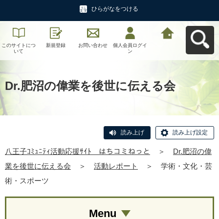
ひらがなをつける
このサイトにつ
新規登録
お問い合わせ
個人会員ログイ
八王子ｺﾐｭﾆﾃｨ活
いて
ン
動応援ｻｲﾄ はち
コミねっとへ戻
る
Dr.肥沼の偉業を後世に伝える会
読み上げ
読み上げ設定
八王子ｺﾐｭﾆﾃｨ活動応援ｻｲﾄ はちコミねっと
＞
Dr.肥沼の偉
業を後世に伝える会
＞
活動レポート
＞
学術・文化・芸
術・スポーツ
Menu