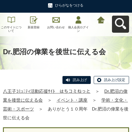
ひらがなをつける
このサイトにつ
新規登録
お問い合わせ
個人会員ログイ
八王子ｺﾐｭﾆﾃｨ活
いて
ン
動応援ｻｲﾄ はち
コミねっとへ戻
る
Dr.肥沼の偉業を後世に伝える会
読み上げ
読み上げ設定
八王子ｺﾐｭﾆﾃｨ活動応援ｻｲﾄ はちコミねっと
＞
Dr.肥沼の偉
業を後世に伝える会
＞
イベント・講座
＞
学術・文化・
芸術・スポーツ
＞
ありがとう１０周年 Dr.肥沼の偉業を後
世に伝える会