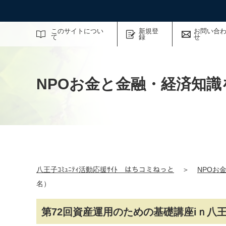
サイト内検索
このサイトについ
新規登
お問い合
て
録
せ
NPOお金と金融・経済知識
八王子ｺﾐｭﾆﾃｨ活動応援ｻｲﾄ はちコミねっと
＞
NPOお
名）
第72回資産運用のための基礎講座iｎ八