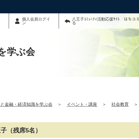
わ
個人会員ログイ
八王子ｺﾐｭﾆﾃｨ活動応援ｻｲﾄ はち
ン
る
を学ぶ会
金と金融・経済知識を学ぶ会
＞
イベント・講座
＞
社会教育
＞
王子（残席5名）