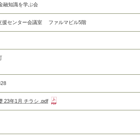
・金融知識を学ぶ会
支援センター会議室 ファルマビル5階
町
828
23年1月 チラシ .pdf