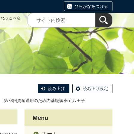
ひらがなをつける
コミねっとへ戻
読み上げ
読み上げ設定
第73回資産運用のための基礎講座iｎ八王子
Menu
ホーム