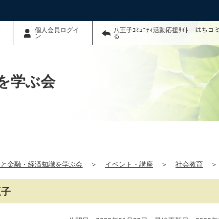
わ
個人会員ログイ
八王子ｺﾐｭﾆﾃｨ活動応援ｻｲﾄ はち
ン
る
を学ぶ会
金と金融・経済知識を学ぶ会
＞
イベント・講座
＞
社会教育
＞
王子