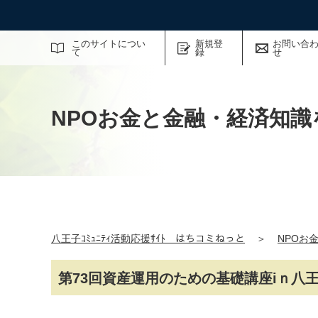
サイト内検索
このサイトについ
新規登
お問い合
て
録
せ
NPOお金と金融・経済知識
八王子ｺﾐｭﾆﾃｨ活動応援ｻｲﾄ はちコミねっと
＞
NPOお
第73回資産運用のための基礎講座iｎ八