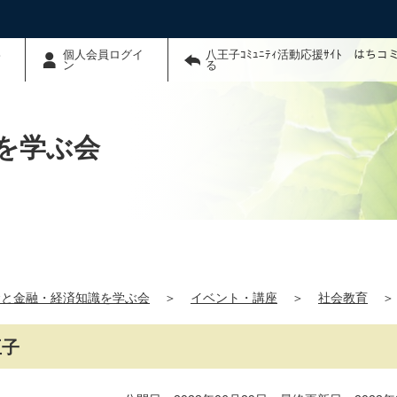
わ
個人会員ログイ
八王子ｺﾐｭﾆﾃｨ活動応援ｻｲﾄ はち
ン
る
を学ぶ会
金と金融・経済知識を学ぶ会
＞
イベント・講座
＞
社会教育
＞
王子