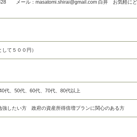
9828 メール：masatomi.shirai@gmail.com 白井 お気軽に
として５００円）
、40代、50代、60代、70代、80代以上
勉強したい方 政府の資産所得倍増プランに関心のある方