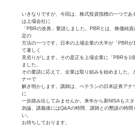
いきなりですが、今回は、株式投資指標の一つである
は上場会社に
「PBRの改善」要請しました。PBRとは、株価純
定の
方法の一つです。日本の上場企業の大半が「PBRが
て著しく
見劣りがします。その是正を上場企業に「PBRを1
ました。
マイメディア検索
その要請に応えて、企業は取り組みを始めました。
ナーで
解き明かします。講師は、ベテランの日本証券アナリ
に
一歩踏み出してみませんか。来年から新NISAもス
勿論、講義後にはQ&Aの時間、講師との懇談の時
い。
お待ちしております。