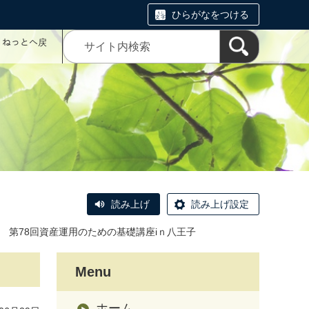
ひらがなをつける
コミねっとへ戻
読み上げ
読み上げ設定
第78回資産運用のための基礎講座iｎ八王子
Menu
ホーム