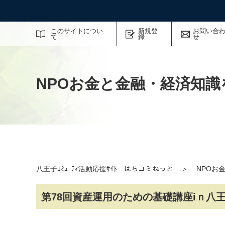
サイト内検索
このサイトについ
新規登
お問い合
て
録
せ
NPOお金と金融・経済知識
八王子ｺﾐｭﾆﾃｨ活動応援ｻｲﾄ はちコミねっと
＞
NPOお
第78回資産運用のための基礎講座iｎ八