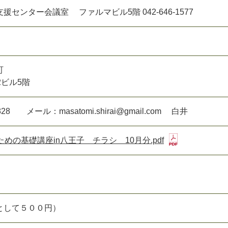
センター会議室 ファルマビル5階 042-646-1577
町
2ビル5階
828 メール：masatomi.shirai@gmail.com 白井
めの基礎講座in八王子 チラシ 10月分.pdf
として５００円）