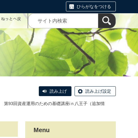
ひらがなをつける
コミねっとへ戻
読み上げ
読み上げ設定
第93回資産運用のための基礎講座iｎ八王子（追加情
Menu