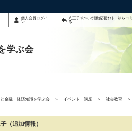
わ
個人会員ログイ
八王子ｺﾐｭﾆﾃｨ活動応援ｻｲﾄ はち
ン
る
を学ぶ会
金と金融・経済知識を学ぶ会
＞
イベント・講座
＞
社会教育
＞
王子（追加情報）