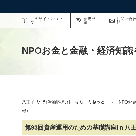
サイト内検索
このサイトについ
新規登
お問い合
て
録
せ
NPOお金と金融・経済知識
八王子ｺﾐｭﾆﾃｨ活動応援ｻｲﾄ はちコミねっと
＞
NPOお
報）
第93回資産運用のための基礎講座iｎ八