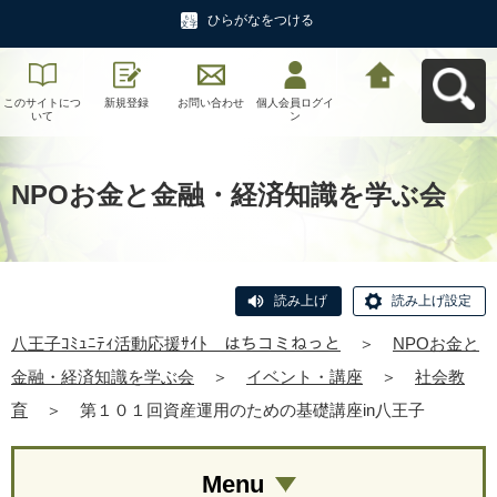
ひらがなをつける
このサイトにつ
新規登録
お問い合わせ
個人会員ログイ
八王子ｺﾐｭﾆﾃｨ活
いて
ン
動応援ｻｲﾄ はち
コミねっとへ戻
る
NPOお金と金融・経済知識を学ぶ会
読み上げ
読み上げ設定
八王子ｺﾐｭﾆﾃｨ活動応援ｻｲﾄ はちコミねっと
＞
NPOお金と
金融・経済知識を学ぶ会
＞
イベント・講座
＞
社会教
育
＞
第１０１回資産運用のための基礎講座in八王子
Menu