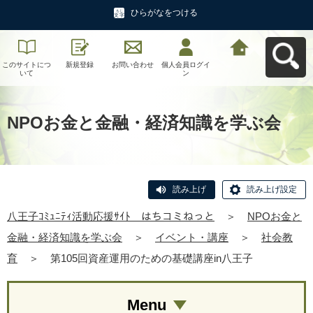
ひらがなをつける
このサイトにつ
新規登録
お問い合わせ
個人会員ログイ
八王子ｺﾐｭﾆﾃｨ活
いて
ン
動応援ｻｲﾄ はち
コミねっとへ戻
る
NPOお金と金融・経済知識を学ぶ会
読み上げ
読み上げ設定
八王子ｺﾐｭﾆﾃｨ活動応援ｻｲﾄ はちコミねっと
＞
NPOお金と
金融・経済知識を学ぶ会
＞
イベント・講座
＞
社会教
育
＞
第105回資産運用のための基礎講座in八王子
Menu