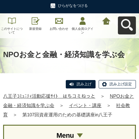
ひらがなをつける
このサイトにつ
新規登録
お問い合わせ
個人会員ログイ
八王子ｺﾐｭﾆﾃｨ活
いて
ン
動応援ｻｲﾄ はち
コミねっとへ戻
る
NPOお金と金融・経済知識を学ぶ会
読み上げ
読み上げ設定
八王子ｺﾐｭﾆﾃｨ活動応援ｻｲﾄ はちコミねっと
＞
NPOお金と
金融・経済知識を学ぶ会
＞
イベント・講座
＞
社会教
育
＞
第107回資産運用のための基礎講座in八王子
Menu