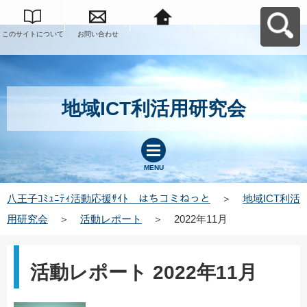
このサイトについて
お問い合わせ
八王子ｺﾐｭﾆﾃｨ活動応
援ｻｲﾄ はちコミねっ
とへ戻る
地域ICT利活用研究会
MENU
八王子ｺﾐｭﾆﾃｨ活動応援ｻｲﾄ はちコミねっと
＞
地域ICT利活
用研究会
＞
活動レポート
＞
2022年11月
活動レポート 2022年11月