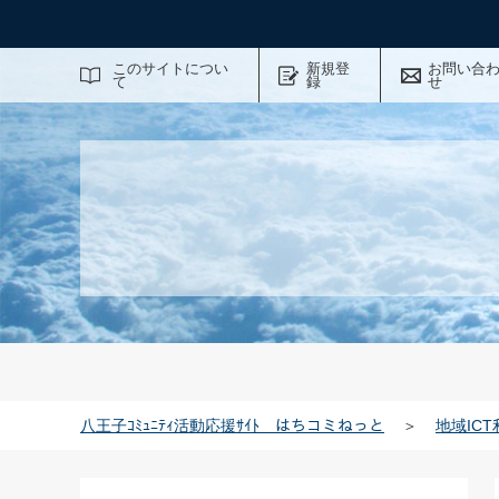
サイト内検索
このサイトについ
新規登
お問い合
て
録
せ
八王子ｺﾐｭﾆﾃｨ活動応援ｻｲﾄ はちコミねっと
＞
地域IC