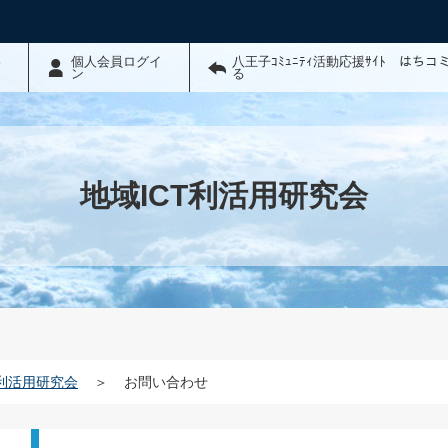
わ
個人会員ログイ
八王子ｺﾐｭﾆﾃｨ活動応援ｻｲﾄ はち
ン
る
地域ICT利活用研究会
T利活用研究会
＞
お問い合わせ