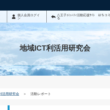
わ
個人会員ログイ
八王子ｺﾐｭﾆﾃｨ活動応援ｻｲﾄ はち
ン
る
地域ICT利活用研究会
T利活用研究会
＞
活動レポート