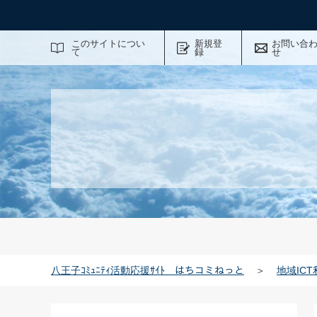
サイト内検索
このサイトについ
新規登
お問い合
て
録
せ
八王子ｺﾐｭﾆﾃｨ活動応援ｻｲﾄ はちコミねっと
＞
地域IC