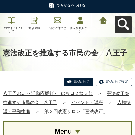
ひらがなをつける
このサイトにつ
新規登録
お問い合わせ
個人会員ログイ
八王子ｺﾐｭﾆﾃｨ活
いて
ン
動応援ｻｲﾄ はち
コミねっとへ戻
る
憲法改正を推進する市民の会 八王子
読み上げ
読み上げ設定
八王子ｺﾐｭﾆﾃｨ活動応援ｻｲﾄ はちコミねっと
＞
憲法改正を
推進する市民の会 八王子
＞
イベント・講座
＞
人権擁
護・平和推進
＞
第２回改憲サロン「憲法改正」
Menu