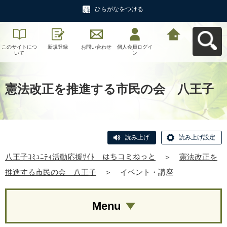
ひらがなをつける
このサイトにつ
新規登録
お問い合わせ
個人会員ログイ
八王子ｺﾐｭﾆﾃｨ活
いて
ン
動応援ｻｲﾄ はち
コミねっとへ戻
る
憲法改正を推進する市民の会 八王子
読み上げ
読み上げ設定
八王子ｺﾐｭﾆﾃｨ活動応援ｻｲﾄ はちコミねっと
＞
憲法改正を
推進する市民の会 八王子
＞
イベント・講座
Menu