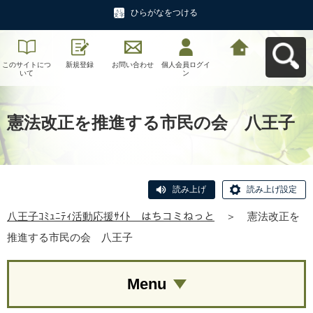
ひらがなをつける
このサイトにつ
新規登録
お問い合わせ
個人会員ログイ
八王子ｺﾐｭﾆﾃｨ活
いて
ン
動応援ｻｲﾄ はち
コミねっとへ戻
る
憲法改正を推進する市民の会 八王子
読み上げ
読み上げ設定
八王子ｺﾐｭﾆﾃｨ活動応援ｻｲﾄ はちコミねっと
＞
憲法改正を
推進する市民の会 八王子
Menu