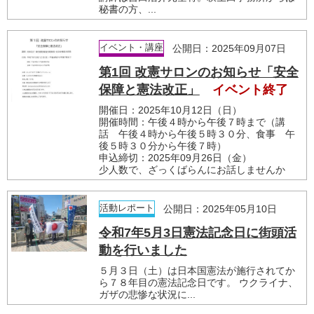
秘書の方、...
イベント・講座
公開日：2025年09月07日
第1回 改憲サロンのお知らせ「安全
保障と憲法改正」
イベント終了
開催日：2025年10月12日（日）
開催時間：午後４時から午後７時まで（講
話 午後４時から午後５時３０分、食事 午
後５時３０分から午後７時）
申込締切：2025年09月26日（金）
少人数で、ざっくばらんにお話しませんか
活動レポート
公開日：2025年05月10日
令和7年5月3日憲法記念日に街頭活
動を行いました
５月３日（土）は日本国憲法が施行されてか
ら７８年目の憲法記念日です。 ウクライナ、
ガザの悲惨な状況に...