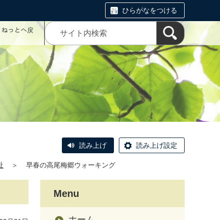
ひらがなをつける
コミねっとへ戻
読み上げ
読み上げ設定
祉
＞
早春の高尾梅郷ウォーキング
Menu
ホーム