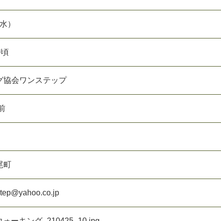
（水）
時頃
グ協会ワンステップ
前
尾町
p@yahoo.co.jp
ォーキング_210425_10.jpg