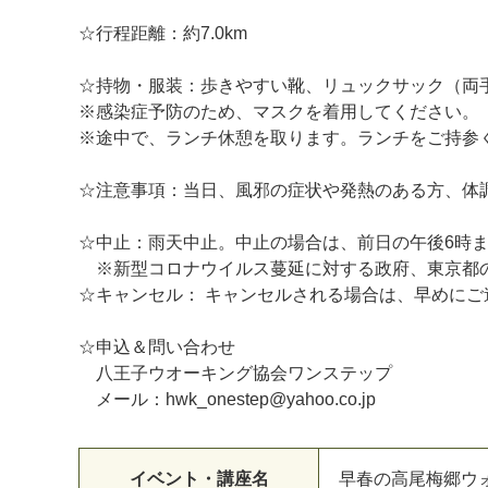
☆行程距離：約7.0km
☆持物・服装：歩きやすい靴、リュックサック（両
※感染症予防のため、マスクを着用してください。
※途中で、ランチ休憩を取ります。ランチをご持参
☆注意事項：当日、風邪の症状や発熱のある方、体
☆中止：雨天中止。中止の場合は、前日の午後6時
※新型コロナウイルス蔓延に対する政府、東京都
☆キャンセル： キャンセルされる場合は、早めにご
☆申込＆問い合わせ
八王子ウオーキング協会ワンステップ
メール：hwk_onestep@yahoo.co.jp
イベント・講座名
早春の高尾梅郷ウ