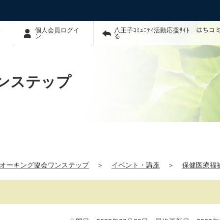
わ
個人会員ログイ
八王子ｺﾐｭﾆﾃｨ活動応援ｻｲﾄ はち
ン
る
ンステップ
オーキング協会ワンステップ
＞
イベント・講座
＞
保健医療福