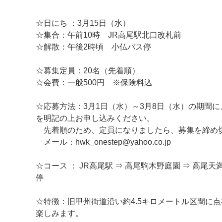
☆日にち ：3月15日（水）
☆集合：午前10時 JR高尾駅北口改札前
☆解散：午後2時頃 小仏バス停
☆募集定員：20名（先着順）
☆会費：一般500円 ※保険料込
☆応募方法：3月1日（水）～3月8日（水）の期間
を明記の上お申し込みください。
先着順のため、定員になりましたら、募集を締め
マイメディア検索
メール：hwk_onestep@yahoo.co.jp
☆コース ： JR高尾駅 ⇒ 高尾駒木野庭園 ⇒ 高尾天満
停
☆特徴：旧甲州街道沿い約4.5キロメートル区間に
楽しみます。