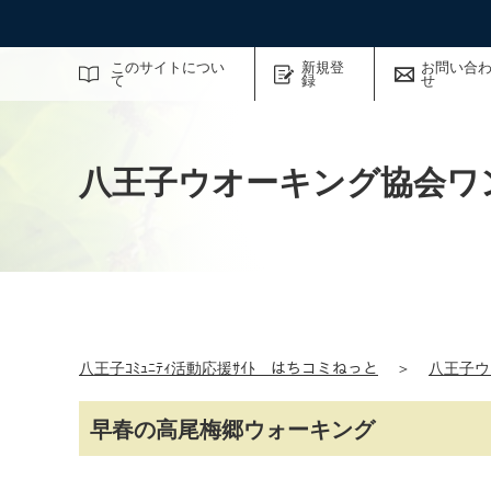
サイト内検索
このサイトについ
新規登
お問い合
て
録
せ
八王子ウオーキング協会ワ
八王子ｺﾐｭﾆﾃｨ活動応援ｻｲﾄ はちコミねっと
＞
八王子ウ
早春の高尾梅郷ウォーキング