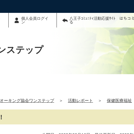
わ
個人会員ログイ
八王子ｺﾐｭﾆﾃｨ活動応援ｻｲﾄ はち
ン
る
ンステップ
オーキング協会ワンステップ
＞
活動レポート
＞
保健医療福祉
！