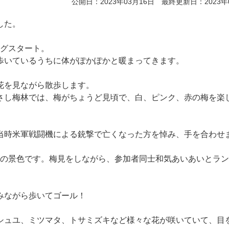
公開日：2023年03月16日 最終更新日：2023年
した。
ングスタート。
歩いているうちに体がぽかぽかと暖まってきます。
花を見ながら散歩します。
さし梅林では、梅がちょうど見頃で、白、ピンク、赤の梅を楽
当時米軍戦闘機による銃撃で亡くなった方を悼み、手を合わせ
圧巻の景色です。梅見をしながら、参加者同士和気あいあいとラ
みながら歩いてゴール！
シュユ、ミツマタ、トサミズキなど様々な花が咲いていて、目