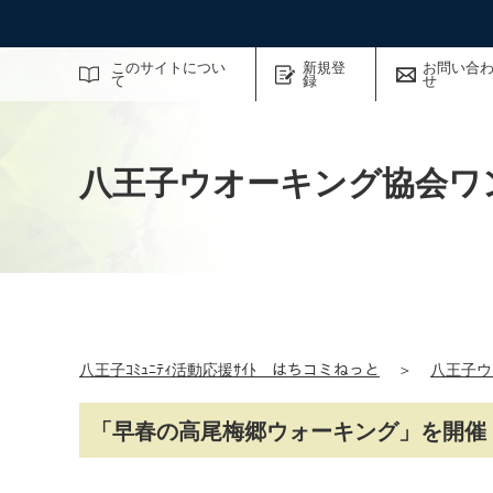
サイト内検索
このサイトについ
新規登
お問い合
て
録
せ
八王子ウオーキング協会ワ
八王子ｺﾐｭﾆﾃｨ活動応援ｻｲﾄ はちコミねっと
＞
八王子ウ
「早春の高尾梅郷ウォーキング」を開催