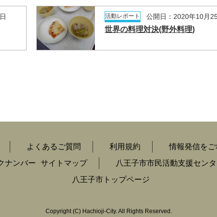
5日
活動レポート
公開日：2020年10月2
世界の料理対決(野外料理)
よくあるご質問
利用規約
情報発信をご
クナンバー
サイトマップ
八王子市市民活動支援センタ
八王子市トップページ
Copyright
(C)
Hachioji-City. All Rights Reserved.