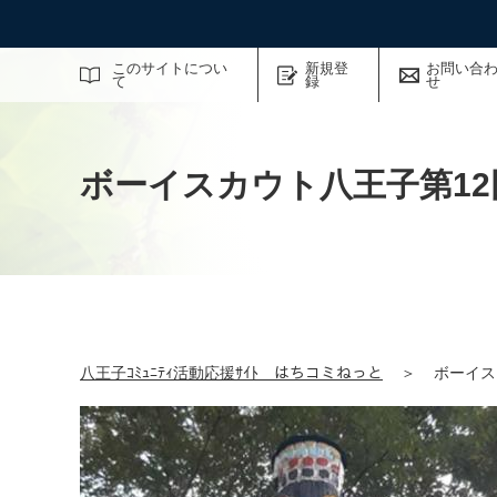
サイト内検索
このサイトについ
新規登
お問い合
て
録
せ
ボーイスカウト八王子第12
八王子ｺﾐｭﾆﾃｨ活動応援ｻｲﾄ はちコミねっと
＞
ボーイス