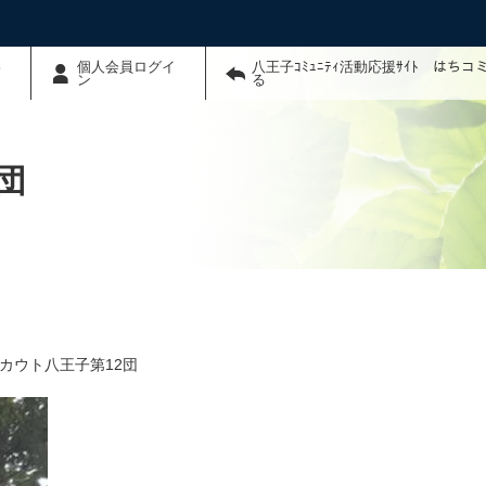
わ
個人会員ログイ
八王子ｺﾐｭﾆﾃｨ活動応援ｻｲﾄ はち
ン
る
団
カウト八王子第12団