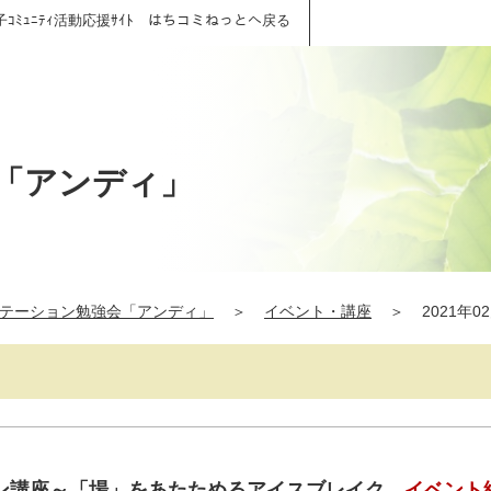
子ｺﾐｭﾆﾃｨ活動応援ｻｲﾄ はちコミねっとへ戻る
「アンディ」
テーション勉強会「アンディ」
＞
イベント・講座
＞
2021年0
ン講座～「場」をあたためるアイスブレイク
イベント