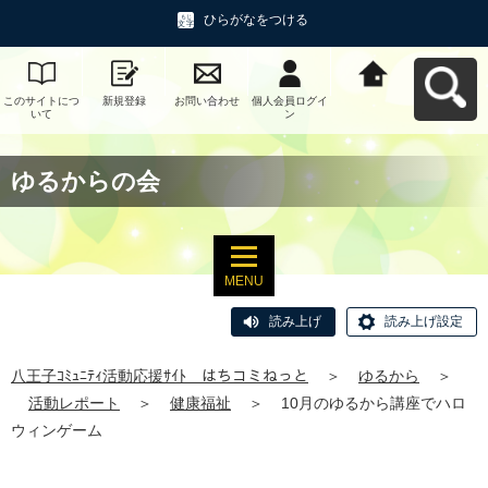
ひらがなをつける
このサイトにつ
新規登録
お問い合わせ
個人会員ログイ
八王子ｺﾐｭﾆﾃｨ活
いて
ン
動応援ｻｲﾄ はち
コミねっとへ戻
る
ゆるからの会
MENU
読み上げ
読み上げ設定
八王子ｺﾐｭﾆﾃｨ活動応援ｻｲﾄ はちコミねっと
＞
ゆるから
＞
活動レポート
＞
健康福祉
＞
10月のゆるから講座でハロ
ウィンゲーム