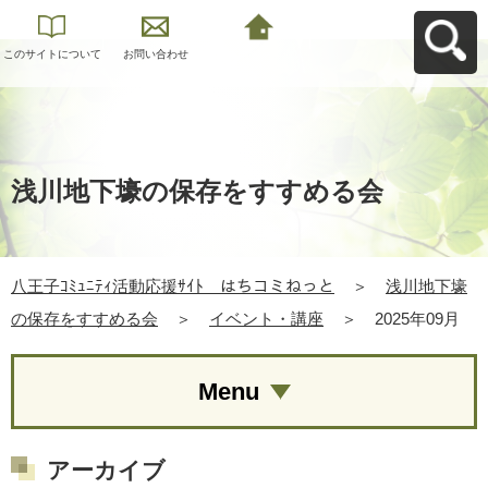
このサイトについて
お問い合わせ
八王子ｺﾐｭﾆﾃｨ活動応
援ｻｲﾄ はちコミねっ
とへ戻る
浅川地下壕の保存をすすめる会
八王子ｺﾐｭﾆﾃｨ活動応援ｻｲﾄ はちコミねっと
＞
浅川地下壕
の保存をすすめる会
＞
イベント・講座
＞
2025年09月
Menu
アーカイブ