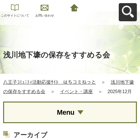
このサイトについて
お問い合わせ
八王子ｺﾐｭﾆﾃｨ活動応
援ｻｲﾄ はちコミねっ
とへ戻る
浅川地下壕の保存をすすめる会
八王子ｺﾐｭﾆﾃｨ活動応援ｻｲﾄ はちコミねっと
＞
浅川地下壕
の保存をすすめる会
＞
イベント・講座
＞
2025年12月
Menu
アーカイブ