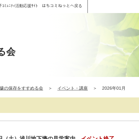
子ｺﾐｭﾆﾃｨ活動応援ｻｲﾄ はちコミねっとへ戻る
る会
壕の保存をすすめる会
＞
イベント・講座
＞
2026年01月
日（土）浅川地下壕の見学案内
イベント終了