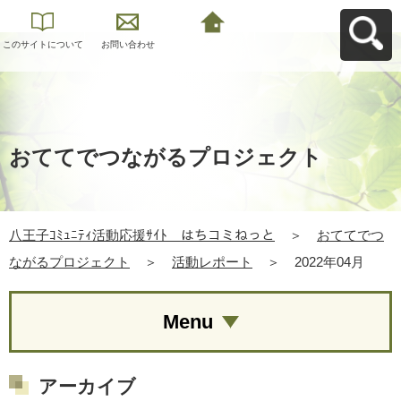
このサイトについて
お問い合わせ
八王子ｺﾐｭﾆﾃｨ活動応
援ｻｲﾄ はちコミねっ
とへ戻る
おててでつながるプロジェクト
八王子ｺﾐｭﾆﾃｨ活動応援ｻｲﾄ はちコミねっと
＞
おててでつ
ながるプロジェクト
＞
活動レポート
＞
2022年04月
Menu
アーカイブ