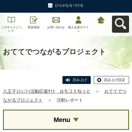
ひらがなをつける
このサイトにつ
新規登録
お問い合わせ
個人会員ログイ
八王子ｺﾐｭﾆﾃｨ活
いて
ン
動応援ｻｲﾄ はち
コミねっとへ戻
る
おててでつながるプロジェクト
読み上げ
読み上げ設定
八王子ｺﾐｭﾆﾃｨ活動応援ｻｲﾄ はちコミねっと
＞
おててでつ
ながるプロジェクト
＞
活動レポート
Menu