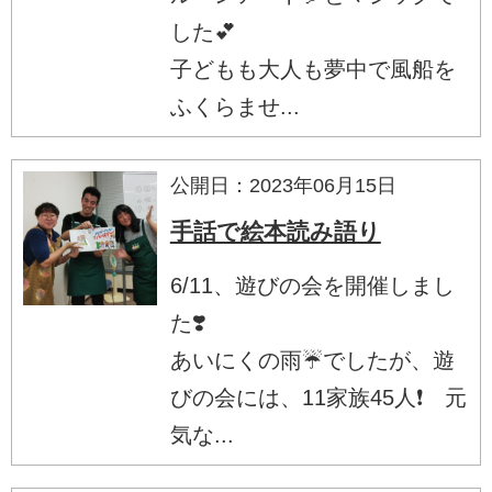
した💕
子どもも大人も夢中で風船を
ふくらませ...
公開日：2023年06月15日
手話で絵本読み語り
6/11、遊びの会を開催しまし
た❣️
あいにくの雨☔でしたが、遊
びの会には、11家族45人❗ 元
気な...