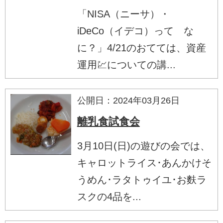
「NISA（ニーサ）・
iDeCo（イデコ）って な
に？」4/21のおてては、資産
運用💹についての講...
公開日：2024年03月26日
離乳食試食会
3月10日(日)の遊びの会では、
キャロットライス･あんかけそ
うめん･ラタトゥイユ･お麩ラ
スクの4品を...