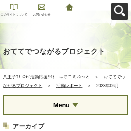
このサイトについて
お問い合わせ
八王子ｺﾐｭﾆﾃｨ活動応
援ｻｲﾄ はちコミねっ
とへ戻る
おててでつながるプロジェクト
八王子ｺﾐｭﾆﾃｨ活動応援ｻｲﾄ はちコミねっと
＞
おててでつ
ながるプロジェクト
＞
活動レポート
＞
2023年06月
Menu
アーカイブ