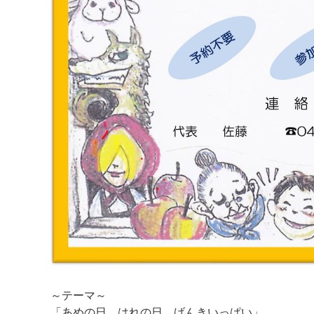
～テーマ～
「あめの日、はれの日 げんきいっぱい」