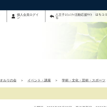
わ
個人会員ログイ
八王子ｺﾐｭﾆﾃｨ活動応援ｻｲﾄ はち
ン
る
オルリの会
＞
イベント・講座
＞
学術・文化・芸術・スポーツ