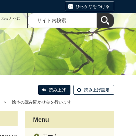
ひらがなをつける
コミねっとへ戻
読み上げ
読み上げ設定
＞
絵本の読み聞かせ会を行います
Menu
ホーム