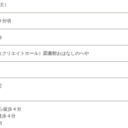
（土）
０分頃
会
（クリエイトホール）図書館おはなしのへや
町
から徒歩４分
徒歩４分
内