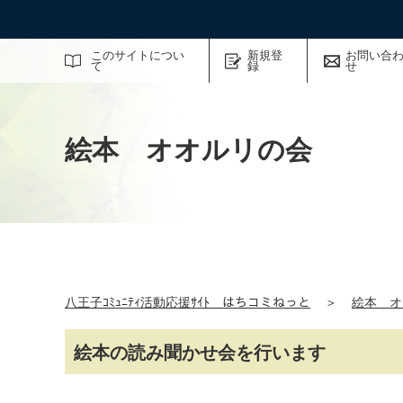
サイト内検索
このサイトについ
新規登
お問い合
て
録
せ
絵本 オオルリの会
八王子ｺﾐｭﾆﾃｨ活動応援ｻｲﾄ はちコミねっと
＞
絵本 オ
絵本の読み聞かせ会を行います